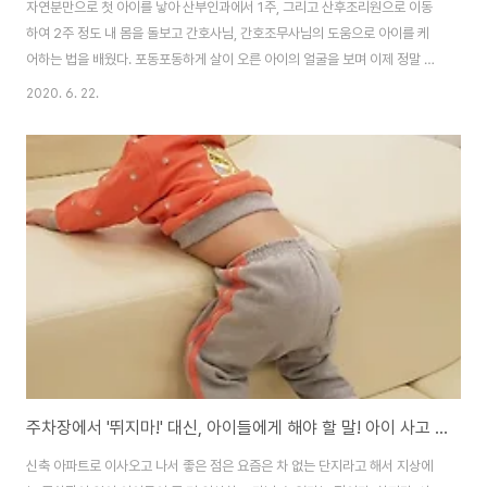
자연분만으로 첫 아이를 낳아 산부인과에서 1주, 그리고 산후조리원으로 이동
하여 2주 정도 내 몸을 돌보고 간호사님, 간호조무사님의 도움으로 아이를 케
어하는 법을 배웠다. 포동포동하게 살이 오른 아이의 얼굴을 보며 이제 정말 산
부인과에서나 산후조리원에서 도움을 주셨던 분들의 손을 떠나 이제 오롯이 나
2020. 6. 22.
만이 아이를 책임지고 키우게 되겠구나- 나도 이제 엄마다! 라는 감개무량함을
느끼며 산후조리원을 나왔던 기억이 아직 생생하다. 산후조리원을 나서며 볼
빵빵한 아기 얼굴을 보며 엄마를 닮았느니, 아빠를 닮았느니... 그리고 그 날 못
지 않게 태어난 지 2개월이 지나 축복이를 데리고 소아과에 갔다가 펑펑 울며
나왔던 그 날의 기억 또한 아직 생생하다. 내가 모자라서 그렇다는 둥, 무식하면
용감하다는 둥... 연애 ..
주차장에서 '뛰지마!' 대신, 아이들에게 해야 할 말! 아이 사고 예방 방법
신축 아파트로 이사오고 나서 좋은 점은 요즘은 차 없는 단지라고 해서 지상에