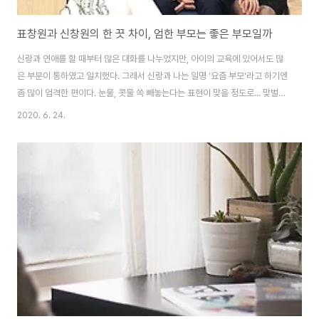
표창원과 신창원의 한 끗 차이, 엄한 부모는 좋은 부모일까
신랑과 연애를 할 때부터 많은 대화를 나누었지만, 아이의 교육에 있어서도 많
은 부분이 통하였고 일치했다. 그래서 신랑과 나는 일명 '요즘 부모'라고 하기엔
좀 많이 엄격한 편이다. 눈물, 콧물 쏙 빼놓는다는 표현이 맞을 정도로... 맞벌이
부부인지라 두 아이의 어린이집 및 유치원 등하원을 친정 어머니의 도움을 받
2020. 6. 24.
고 있다. "제자리에 둬. 그건 축복이, 행복이 물건이 아니잖아. 어서!" 평소에 그
렇게 소리 치거나 엄하게 하지 않는데 친정 엄마에게 불편을 드리면 안된다는
생각이 큰건지, 어찌되었건 어른 앞이니 더 예의 바른 아이였으면 하는 욕심 때
문인지 두 아이에게 자꾸 소리쳤다. "예쁘게 앉아서 밥 먹어야지. 왜 가만히 있
질 못하고 자꾸 움직여! 예쁘게 앉아." 밥을 먹다가 물컵에 있던 물을 쏟았는데
평소..