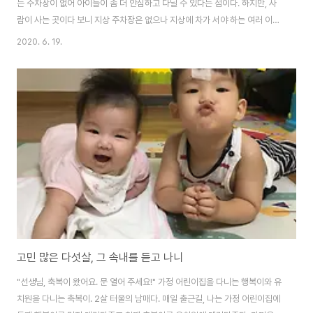
는 주차장이 없어 아이들이 좀 더 안심하고 다닐 수 있다는 점이다. 하지만, 사
람이 사는 곳이다 보니 지상 주차장은 없으나 지상에 차가 서야 하는 여러 이유
가 생긴다. 잠깐 비상 주차 하느라, 택배 기사님들이 짐을 싣고 내리느라, 차는
2020. 6. 19.
없으나 각종 배달을 위한 오토바이가 드나들기도 하고. 그래서일까. 단순히 환
경을 차단하는 것만 능사는 아니라는 생각이 든다. 만화 따라 우산 펼친채 뛰어
내린 6살 아이 중국에서 일어난 일이기는 하나, 아이 혼자 집에서 놀다가 아파
트 13층에서 만화영화를 보다가 우산을 들고 하늘을 나는 장면을 따라 하기 위
해 건물 밖으로 뛰어내긴 사고가 있었다. 다행스럽게도 전신주에 걸려 목숨을
건졌다. 중국에서는 ..
고민 많은 다섯살, 그 속내를 듣고 나니
"선생님, 축복이 왔어요. 문 열어 주세요!" 가정 어린이집을 다니는 행복이와 유
치원을 다니는 축복이. 2살 터울의 남매다. 매일 출근길, 나는 가정 어린이집에