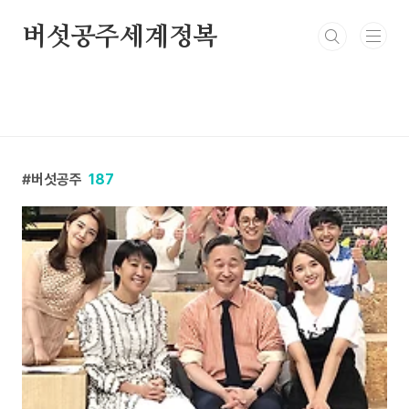
본문 바로가기
버섯공주세계정복
버섯공주
187