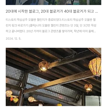
20대에 시작한 블로그, 20대 블로거가 40대 블로거가 되고 나니
티스토리 작심삼주 오블완 챌린지가 종료되었다.티스토리 작심삼주 오블완 챌
린지 링크 바로가기 (클릭)나의 오블완 챌린지 콘텐츠는 단 3일, 단 3건만 작성
하고 끝나버렸다. 20년 가까이 블로그 콘텐츠를 쌓아가며, 작년에 이어 올해까
지... 이토록 블로그 콘텐츠 작성하기가 어려운 때가 있었나 싶을 정도로 시간에
2024. 12. 5.
쫓기고 있다. 나의 20대 때에는 직장생활을 하면서도 집으로 돌아오면 곧장 컴
퓨터 앞에 앉아 구상해 두었던 콘텐츠를 순식간에 써내려갔는데, 그 때의 나와
지금의 나는 무슨 차이가 있는걸까. 똑같이 직장생활을 하고 있고 퇴근 후, 집에
돌아오는 건 같은데 말이다. 사원이라는 직급과 부장이라는 직급의 차이? 이직
으로 인한 회사별 업무 강도 차이? 아니면, 그 때는 상대적으로 시간 컨트롤이
수월했던 싱글 ..