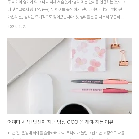
두 아이의 엄마가 되고 나니 이제 서슴없이 '생리'라는 단어를 언급하는 것도 그
리 낯부끄럽지 않네요. (응?) 두 아이를 출산 하기 전이나 후나 매월 맞이하던
마법의 날, 생리는 주기적으로 찾아왔습니다. 첫 생리를 했을 때부터 꾸준히 다
이어리에 체크하며 지내왔기에 제 생리주기도 스스로 잘 인지하고 있었죠. 생
2022. 4. 2.
리주기가 일정하다는 게 참 복 받은 일이었음을 최근 5개월간 절실히 느꼈습니
다. 다른 누구에게도 말 못 하고 혼자 속앓이를 했네요. 코로나 백신 화이자를
맞고 난 후 생리주기가 급변했기 때문이었는데요. 처음엔 몸 컨디션이 좋지 않
나?라고 생각했는데, 매월 일정하게 하던 생리 주기가 두 달로 연기되더니 격월
단위로 생리 주기가 변경되었고 화이자 2차를 맞고 나서는 급기야 생리를 아예
하지 않았습니다. ..
어쩌다 시작! 당신이 지금 당장 OOO 을 해야 하는 이유
10년 전, 은행에 외화를 출금하러 가니 무척이나 놀랍고 신기한 표정으로 나를