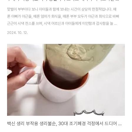
맞벌이 부부이다 보니 아이들과 함께 보내는 시간이 상당히 한정적입니다. 때
론 아빠가 야근을, 때론 엄마가 회식을, 때론 부부 모두가 야근과 회식으로 바빠
근근이 시댁 찬스를 쓰며, 시댁 어르신과 아이들에게 미안함과 감사함을 늘 안
고 있습니다. 그래서 올해 10월처럼 공휴일이 끼어 있는 주간은 무척 귀하고 귀
2024. 10. 12.
합니다. 함께 영화를 보러 가기도 하고, 맛집을 찾아 아이들과 가보기도 하고
요.2024년 10월의 한글날을 끝으로 이제 크리스마스 전까진 휴일이 없다고
하더군요. 덜덜덜.당일치기 바다여행 속초 정암해변 추천"바다 갈까?"토요일
뒤늦은 오후, 뒤늦은 점심을 챙겨 먹고 문득 바다가 보고 싶어 속초 바다를 보고
오기로 했어요. 신랑도 군말 없이 제 말에 동조해 바다로 갈 수 있는 이유는, 운
전자가 저이기 때..
백신 생리 부작용 생리불순, 30대 조기폐경 걱정에서 드디어 해방!