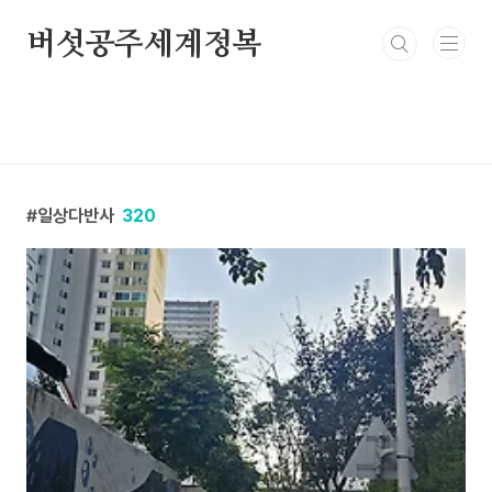
본문 바로가기
버섯공주세계정복
일상다반사
320