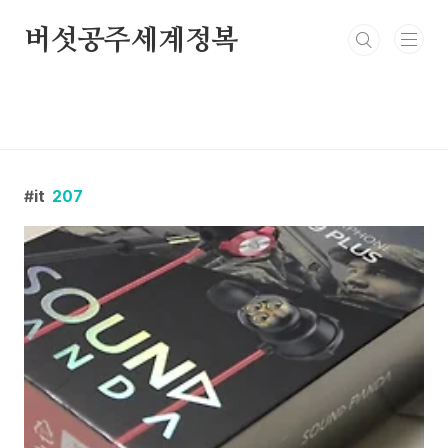
본문 바로가기
버섯공주세계정복
it
207