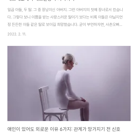
일곱 아들, 두 딸. 그 중 장남이신 아버지. 그런 아버지의 첫째 장녀로서 컸습니
다. 그렇다 보니 이쁨을 받는 사랑스러운 딸이기 보다는 비록 아들은 아닐지언
정 든든한 아들 같은 딸로 보이길 희망했습니다. 굳이 부언하자면, 사촌오빠를
무척 예뻐하는 할머니, 할아버지의 모습에서 자연스레 '내가 아들로 태어났더
2022. 2. 11.
라면 좋았을텐데.' 라는 생각을 갖게 된 것 같아요. 괜히 딸로 태어난 것에 대해
어머니, 아버지께 죄책감을 느꼈다고나 할까요. 그토록 무척이나 보수적인 친
가였어요. 그렇게 자연스레 저는 또 애교와는 담을 쌓고 살았죠. 전형적인 경상
남도 무뚝뚝한 아버지와 통화를 할 때면 "아들, 잘 지내냐?" "네. 잘 지내고 계
시죠?" "그래. 밥 잘 챙겨 먹어라." "네." 그리곤 뚝. 딸이라고 불리는 때보다는
아들..
애인이 있어도 외로운 이유 6가지: 관계가 망가지기 전 신호