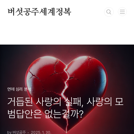
본문 바로가기
버섯공주세계정복
연애 심리 분석
거듭된 사랑의 실패, 사랑의 모
범답안은 없는걸까?
by 버섯공주
2025. 1. 30.