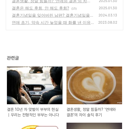
결혼생활, 정말 힘들까? '연애와 결혼'의 차이
(4)
2025.01.30
솔직 후기
결혼은 해도 후회, 안 해도 후회?
(0)
2025.01.30
(15)
결혼기념일을 잊어버린 남편? 결혼기념일을
2024.03.13
까먹은 아내!
연애 초기, 약속 시간 늦었을 때 화를 낸 이유
(6)
2023.08.02
(15)
관련글
결혼 10년 차 맞벌이 부부의 현실
결혼생활, 정말 힘들까? '연애와
｜우리는 전형적인 부부는 아니다
결혼'의 차이 솔직 후기