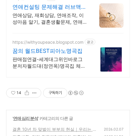
연애컨설팅 문제해결 러브액트
역할대행운영 실전경험 충분
연애상담, 재회상담, 연애조작, 이
성마음 알기, 결혼생활문제, 연애
잘하는법 다양한 상황 처리가능업
체, 현실적으로 도움이 되는 상담,
일단 문의부탁드립니다.
https://withyoupeace.blogspot.com
광고
꿈의 월드BEST피아노명곡집
판매점연결-세계대그위인바로그
분저자월드대(정연옥)명곡집 체르
니30&40하농병행악보집
14
구독하기
'
연애 심리 분석
' 카테고리의 다른 글
결혼 10년 차 맞벌이 부부의 현실｜우리는 전
2026.02.07
형적인 부부는 아니다