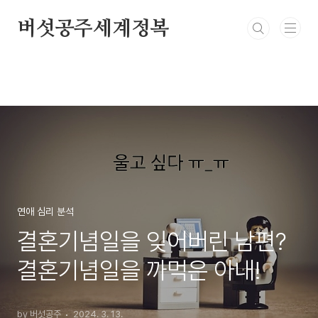
본문 바로가기
버섯공주세계정복
연애 심리 분석
결혼기념일을 잊어버린 남편?
결혼기념일을 까먹은 아내!
by 버섯공주
2024. 3. 13.