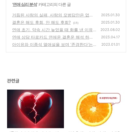
'
연애 심리 분석
' 카테고리의 다른 글
거듭된 사랑의 실패, 사랑의 모범답안은 없는
2025.01.30
걸까?
결혼은 해도 후회, 안 해도 후회?
(9)
2025.01.30
(15)
연애 초기, 약속 시간 늦었을 때 화를 낸 이유
2023.08.02
연애 상담 타로카드 연애운 결혼운 해석 하기
(15)
2023.04.17
나름인 이유
아이유와 이종석 열애설을 보며 '존경한다'는
(0)
2023.01.01
말의 의미
(0)
관련글