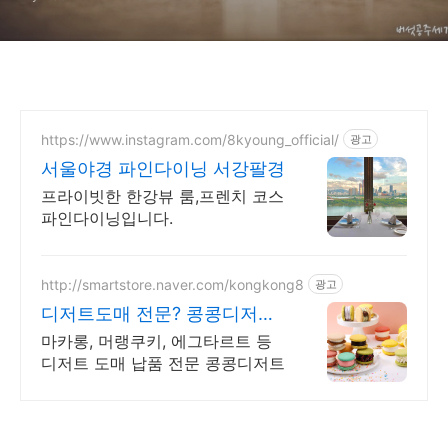
https://www.instagram.com/8kyoung_official/
광고
서울야경 파인다이닝 서강팔경
프라이빗한 한강뷰 룸,프렌치 코스
파인다이닝입니다.
http://smartstore.naver.com/kongkong8
광고
디저트도매 전문? 콩콩디저트
대량 주문 및 도매 납품
마카롱, 머랭쿠키, 에그타르트 등
디저트 도매 납품 전문 콩콩디저트