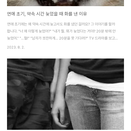
연애 초기, 약속 시간 늦었을 때 화를 낸 이유
연애 초기에는 왜 약속 시간에 늦고서도 화를 냈던 걸까요? 그 이야기를 할까
합니다. "너 왜 이렇게 늦었어?" "내가 뭘. 뭐가 늦었다는 거야? 20분 밖에 안
늦었어." "…헐!" "남자가 쪼잔하게… 20분을 못 기다려?" TV 드라마를 보고
있다 과거의 제 모습이 생각나 입안에 오물거리던 음식물을 뿜었습니다. (컥!)
2023. 8. 2.
한 때 저도 비슷한 말을 연애초기, 남자친구에게 한 적이 있습니다. 지금 생각해
보면 그 때의 난 정말 뻔뻔했었구나... 라는 생각 밖에 들지 않습니다. 방귀 뀐
놈이 성낸다더니! 연애 초기, 약속 시간 늦었을 때 화를 낸 이유 "왜 이렇게 늦었
어?" "에이, 뭘. 10분 밖에 안 늦었네." "아니지. 무슨?! 무슨 10분이야. 20분은
지났어." "..." "아까 네가 곧 도착한다면..