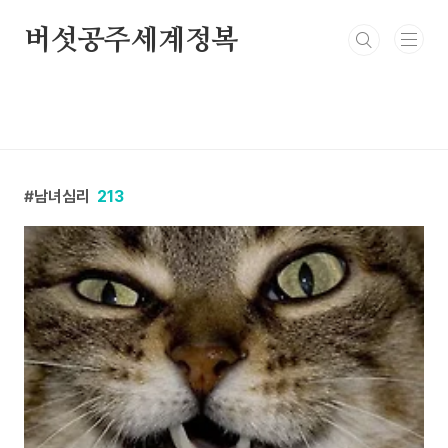
본문 바로가기
버섯공주세계정복
남녀심리
213