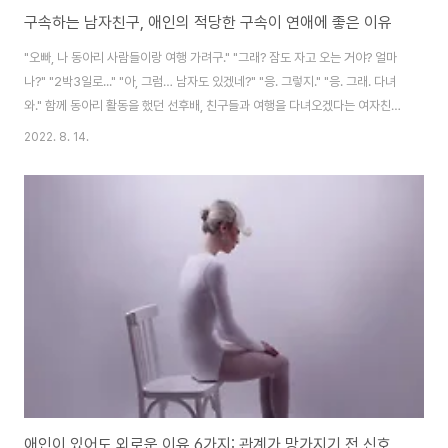
구속하는 남자친구, 애인의 적당한 구속이 연애에 좋은 이유
"오빠, 나 동아리 사람들이랑 여행 가려구." "그래? 잠도 자고 오는 거야? 얼마
나?" "2박3일로..." "아, 그럼… 남자도 있겠네?" "응. 그렇지." "응. 그래. 다녀
와." 함께 동아리 활동을 했던 선후배, 친구들과 여행을 다녀오겠다는 여자친구
의 물음에 흔쾌히 'OK'라고 대답한 그. 흔쾌히 승낙한 남자친구의 대답만큼 그
2022. 8. 14.
의 여자친구도 즐거운 마음으로 여행을 다녀오는 듯 하더니 분위기가 영 심상
치 않습니다. "이해가 안돼. 다녀와도 되냐고 묻고선, 다녀오라고 했더니 뭐가
문제인 거야?" "음, 너 속마음은 뭐야? 정말 단번에 'OK'할 정도로 아무렇지 않
은 거야?" "여친이 여행 가고 싶다고 하니까, 간다고 하니까 보낸 거지. 별 거 있
어?" "한번에? 흔쾌히? OK? 정말 그럴 수 있는 거야?..
애인이 있어도 외로운 이유 6가지: 관계가 망가지기 전 신호