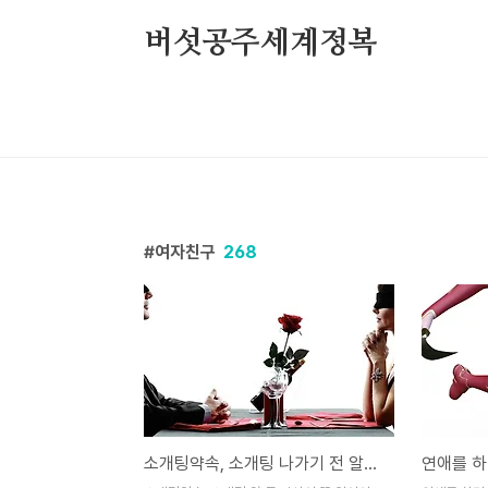
본문 바로가기
버섯공주세계정복
여자친구
268
소개팅약속, 소개팅 나가기 전 알아야 할 것
연애를 하