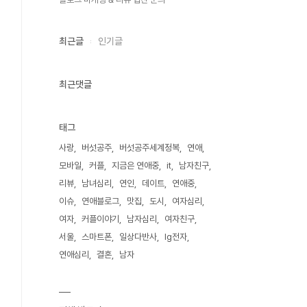
최근글
인기글
최근댓글
태그
사랑
버섯공주
버섯공주세계정복
연애
모바일
커플
지금은 연애중
it
남자친구
리뷰
남녀심리
연인
데이트
연애중
이슈
연애블로그
맛집
도시
여자심리
여자
커플이야기
남자심리
여자친구
서울
스마트폰
일상다반사
lg전자
연애심리
결혼
남자