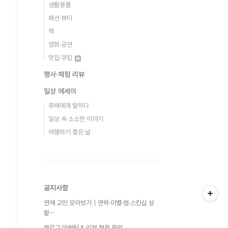
생활용품
패션·뷰티
책
영화·공연
맛집·쿠킹
행사·체험 리뷰
일상 에세이
후배에게 말하다
일상 속 소소한 이야기
여행하기 좋은 날
공지사항
연애 고민 모아보기｜연락·이별·썸·스킨십 상
황⋯
블로그 마케팅 & 리뷰 협찬 문의