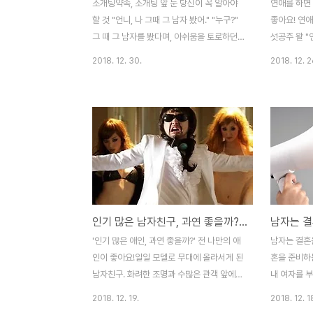
소개팅약속, 소개팅 앞 둔 당신이 꼭 알아야
연애를 하면 
할 것 "언니, 나 그때 그 남자 봤어." "누구?"
좋아요! 연애
그 때 그 남자를 봤다며, 아쉬움을 토로하던
섯공주 왈 "
후배의 말이 무슨 말인가 했더니 3년 전쯤 제
도 먹고 사는
2018. 12. 30.
2018. 12. 2
가 소개팅 시켜줬던 남자를 봤다고 하더군요.
는 느낌이라서
"많이 변했더라." "어떤 점이? 똑같을텐데..."
말을 했던 사
"음. 내가 옷 못 입는다고, 촌스럽다고 별로라
오랜만에 만
고 생각했었는데 오늘 보니까 너무 괜찮은 거
같은 거 왜 
야." 당시 후배에게 소개팅을 시켜줬을 때, 성
는 이 친구 
격이나 매너나 다른 것은 다 마음에 드는데
하지만 연애,
옷을 너무 못 입는다며, 옷 입는 스타일이 마
상이 밝아 보
음에 들지 않는다고 거절했었습니다. 오! 노!
있어요. +_
이 소개팅남 내 스타일 아님! /
부모님의 사
인기 많은 남자친구, 과연 좋을까? 여자친구 마음은 말이죠
@CREATISTA / 셔터스톡 후배가 '못생긴
갑작스런 부
건 용서해도 옷 못입는 건 용서 못한다'는 생
충격을 받고 
'인기 많은 애인, 과연 좋을까?' 전 나만의 애
남자는 결혼을
각을 너무 강하게 가지고 있던 ..
는 어린 나이
인이 좋아요!일일 모델로 무대에 올라서게 된
혼을 준비하
남자친구. 화려한 조명과 수많은 관객 앞에서
내 여자를 
멋진 포즈를 취합니다. 내 남자친구가 일일
하는 과정 
2018. 12. 19.
2018. 12. 1
모델로 큰 무대에 서게 되다니. 감회가 남다
고 생각하거든