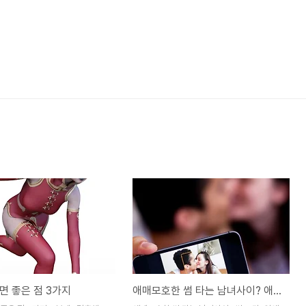
면 좋은 점 3가지
애매모호한 썸 타는 남녀사이? 애매모호 썸 그만, 연애를 시작하자