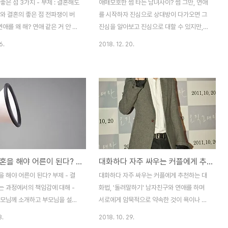
좋은 점 3가지 - 부제 : 결혼해도
애매모호한 썸 타는 남녀사이? 썸 그만, 연애
와 결혼의 좋은 점 전파쟁이 버
를 시작하자 진심으로 상대방이 다가오면 그
연애를 왜 해? 연애 같은 거 안 해
진심을 알아보고 진심으로 대할 수 있지만,
데 지장 없는데. 오히려 얽매이
상대방이 가볍게 다가온다고 생각이 되면 진
6.
2018. 12. 20.
 싫지 않아?" "나도 한 때 그런
심을 다하려다가도 똑같이 가볍게 대할 수 밖
람이라, 뭐라 반박할 수가 없네."
에 없습니다. 손에 사랑 가득 @Suriyawut
난 친구와 이야기를 나누다 연애
Suriya / shutterstock 사람은 누구나 상
하냐는 말이 나왔습니다. 정확히
처 받기 싫어하고 누구보다 자기 자신을 보호
말대로 해도 그만, 안 해도 그만.
하려는 심리가 강하니 말이죠. 그래서일까요.
 요고 요고 정말 제대로 하면 세
충분히 서로의 호감을 확인하고 호감 대 호감
이고 예뻐 보이는 경험을 할 수
으로 좋은 관계로 발전할 수 있는 사이에서도
+ (막 이러고) 여유로운 집안에서
이런 핀트가 맞지 않아 인연으로 이어지지 않
랑을 독차지 하며 귀하게 커 오다
는 경우가 많습니다. 분명 '썸' 단계가 맞았던
남자는 결혼을 해야 어른이 된다? 결혼한 남자의 멋짐폭발!
대화하다 자주 싸우는 커플에게 추천하는 대화법, '돌려말하기'
모님의 이혼소식에 핵폭탄 급의
것 같은데! 어느 순간 흐지부지 된 것 같다-
끙끙 앓았습니다. 열 세 살이라
그 속사정을 들여다 보면 어느 누구도 손을
 해야 어른이 된다? 부제 - 결
대화하다 자주 싸우는 커플에게 추천하는 대
에 두 분의 이혼은..
내밀지 않아서 그냥 그저 그렇게- 지..
는 과정에서의 책임감에 대해 -
화법, '돌려말하기' 남자친구와 연애를 하며
부모님께 소개하고 부모님을 설득
서로에게 암묵적으로 약속한 것이 욕이나 비
"남자는 결혼을 해야 어른이 된다
속어는 쓰지 않는 것이었습니다. "나 오늘 야
8.
2018. 10. 29.
." 제가 첫 직장생활을 하면서
근해서 이제 집에 가." "응. 나도 오늘 뺑이치