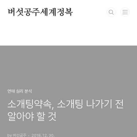
본문 바로가기
버섯공주세계정복
연애 심리 분석
소개팅약속, 소개팅 나가기 전
알아야 할 것
by 버섯공주
2018. 12. 30.