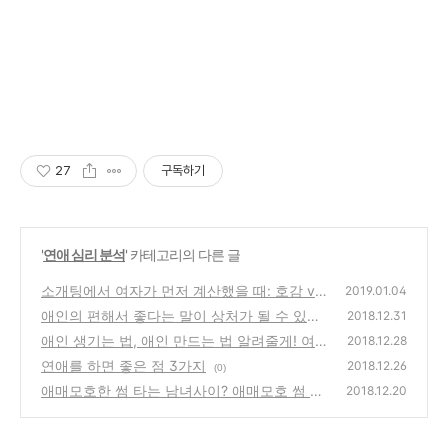
27
구독하기
'
연애 심리 분석
' 카테고리의 다른 글
소개팅에서 여자가 먼저 계산했을 때: 호감 vs
2019.01.04
정리 신호 구분
애인의 편해서 좋다는 말이 상처가 될 수 있는
(9)
2018.12.31
이유
애인 생기는 법, 애인 만드는 법 알려줄게! 여
(0)
2018.12.28
자친구 생기는 법, 남자친구 생기는 법!
연애를 하면 좋은 점 3가지
(0)
2018.12.26
(0)
애매모호한 썸 타는 남녀사이? 애매모호 썸 그
2018.12.20
만, 연애를 시작하자
(0)