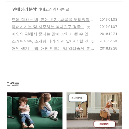
'
연애 심리 분석
' 카테고리의 다른 글
연애 잘하는 법, 연애 초기, 싸움을 두려워할
2019.01.08
필요가 없는 이유
헤어지자는 말 자주하는 여자친구 결국...
(2)
2019.01.07
(1)
애인의 편해서 좋다는 말이 상처가 될 수 있는
2018.12.31
이유
소개팅약속, 소개팅 나가기 전 알아야 할 것
(0)
2018.12.30
(0)
애인 생기는 법, 애인 만드는 법 알려줄게! 여
2018.12.28
자친구 생기는 법, 남자친구 생기는 법!
(0)
관련글