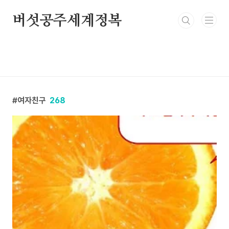
본문 바로가기
버섯공주세계정복
여자친구
268