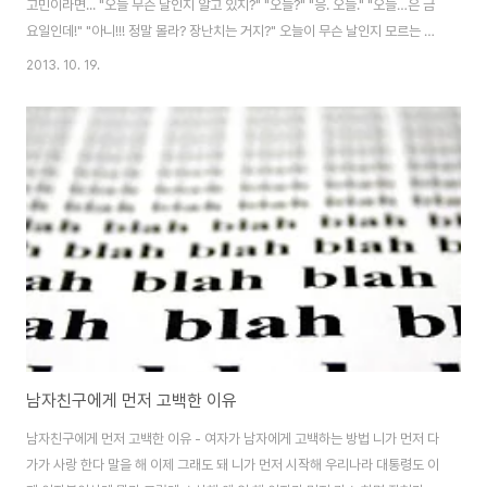
고민이라면... "오늘 무슨 날인지 알고 있지?" "오늘?" "응. 오늘." "오늘…은 금
요일인데!" "아니!!! 정말 몰라? 장난치는 거지?" 오늘이 무슨 날인지 모르는 것
같은 남자친구의 반응에 적잖은 충격을 받은 저는 꽤나 씩씩거렸습니다. 일단,
2013. 10. 19.
만나서 이야기하자는 남자친구의 말에 잔뜩 심통이 나서 만나긴 했는데 어째서
인지 만나서도 꽤나 당당한 남자친구. 그런 당당한 남자친구의 모습에 900일
을 맞아 미리 준비한 선물을 건네며 자, 이제 어쩔거냐- 태세로 째려 보았습니
다. "우리 오늘 만난 지 900일이거든?" 예상대로 라면 이쯤 되면 남자친구가
미안해 해야 하는 게 정상인데, 끝까지 당당한 남자친구. "아니야. 버섯...
남자친구에게 먼저 고백한 이유
남자친구에게 먼저 고백한 이유 - 여자가 남자에게 고백하는 방법 니가 먼저 다
가가 사랑 한다 말을 해 이제 그래도 돼 니가 먼저 시작해 우리나라 대통령도 이