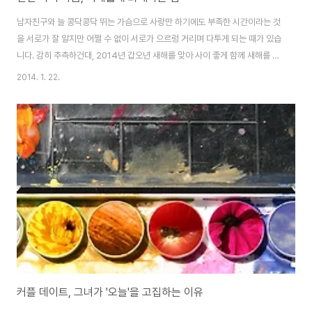
남자친구와 늘 콩닥콩닥 뛰는 가슴으로 사랑만 하기에도 부족한 시간이라는 것
을 서로가 잘 알지만 어쩔 수 없이 서로가 으르렁 거리며 다투게 되는 때가 있습
니다. 감히 추측하건대, 2014년 갑오년 새해를 맞아 사이 좋게 함께 새해를 맞
이한 커플도 있을 테지만 새해부터 다툰 커플도 있으리라 생각됩니다. 자, 새해
2014. 1. 22.
를 맞아 다툰 커플, PUT YOUR HANDS UP! 연인 사이 다툼, 현명한 해결책
은? 1차 전쟁 "이거 이렇게 하는 거 맞아?"(나사를 이렇게 돌려야 작동하려나?)
"아니지. 아니. 내가 하는 걸 보고 나서 해 봐."(그래. 여자친구에게 남자다운 모
습을 보여줘야지!) "이렇게?"(이게 맞긴 한 거야?) "아. 아니. 잠깐. 하아…"(아,
남자다운 모습을 보여줘야 되는데…) "헐! 지금 나한테 한..
커플 데이트, 그녀가 '오늘'을 고집하는 이유