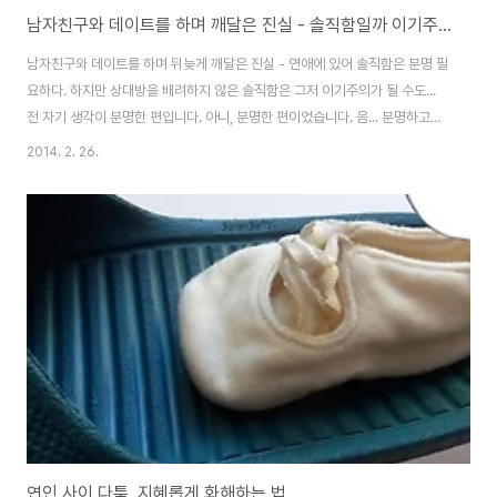
남자친구와 데이트를 하며 깨달은 진실 - 솔직함일까 이기주의일까
남자친구와 데이트를 하며 뒤늦게 깨달은 진실 - 연애에 있어 솔직함은 분명 필
요하다. 하지만 상대방을 배려하지 않은 솔직함은 그저 이기주의가 될 수도...
전 자기 생각이 분명한 편입니다. 아니, 분명한 편이었습니다. 음... 분명하고자
합니다. (응?) 직장생활을 하면서부터는 자신의 의견을 숨겨야 하는 때가 많더
2014. 2. 26.
군요. '회사'라는 공간 안, 그렇게 만드는 건가 싶기도 합니다. (음, 우리 회사가
좀 보수적이긴 하지) "오늘은 점심 뭐 먹을까요?" "...음... 돈까스 어때요?" (눈
치보기) "점심 시간에 돈까스는 무슨..." "...음... 짬뽕은 어때요?" (눈치보기)
"짬뽕은 나 어제 저녁에 먹었는데? 콩나물 국밥 먹자. 아, 어제 술을 마셨더니
해장해야겠네." "...네! 좋아요." (눈치 보다..
연인 사이 다툼, 지혜롭게 화해하는 법