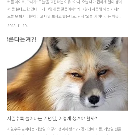
커플 데이트, 그녀가 '오늘'을 고집하는 이유 "아니. 오늘 내가 급하게 일이 생겨
서 못 본다고 한 건데 그게 그렇게 큰 잘못이야? 왜 그렇게 서운해 하는 거지?
오늘 못 봐서 미안하다고 내일 보자고 했는데도. 단지 '오늘'이 아니라는 이유
로…" "그러게. 대책 없이 못봐! 도 아니고… 일이 있어서 오늘 못보고 내일 보자
2013. 11. 20.
는 건데. 여자친구가 좀 더 아량 넓게 이해해주면 좋을 텐데…" 여자친구와 오
늘 약속이 있었는데 회사 회식으로 인해 부득이하게 내일 만나자고 이야기 꺼
냈다가 날벼락을 맞았다며 투덜거리던 직장 동료. 회식도 회사 업무의 연장선
으로 보는 보수적인 회사 분위기로 인해 회식을 빠지는 것도 좀 그렇고. 그렇다
고 마냥 여자친구에게 회식 끝날 때까지 기다려 달라고 할 수도 없는 노릇. 같은
직장 동료..
사귈수록 늘어나는 기념일, 어떻게 챙겨야 할까?
사귈수록 늘어나는 기념일, 어떻게 챙겨야 할까? - 장기연애 커플, 기념일 선물