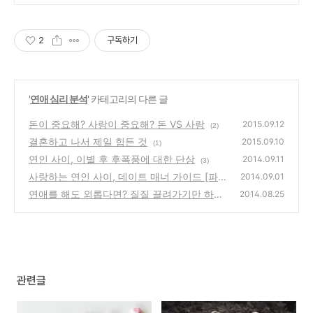
2
구독하기
'
연애 심리 분석
' 카테고리의 다른 글
돈이 중요해? 사랑이 중요해? 돈 VS 사랑
2015.09.12
(2)
결혼하고 나서 제일 힘든 것
2015.09.10
(1)
연인 사이, 이별 후 후폭풍에 대한 단상
2014.09.11
(3)
사랑하는 연인 사이, 데이트 매너 가이드 [파스
2014.09.01
타 종류/데이트 매너]
연애를 해도 외롭다면? 질질 끌려가기만 하는
(1)
2014.08.25
연애를 멈추는 법
(2)
관련글