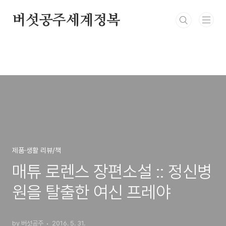
본문 바로가기
버섯공주세계정복
제품·생활 리뷰/책
매튜 로렌스 장편소설 :: 정신병
원을 탈출한 여신 프레야
by 버섯공주
2016. 5. 31.