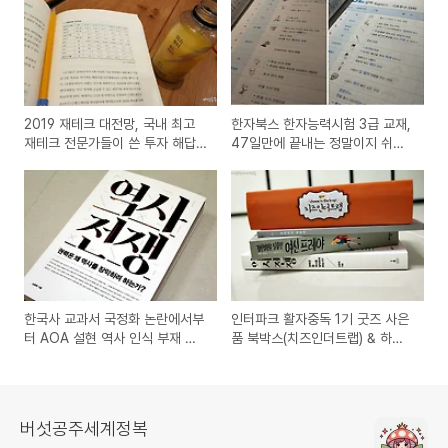
2019 재테크 대전망, 국내 최고
한자북스 한자능력시험 3급 교재,
재테크 전문가들이 쓴 투자 해답 -
47일만에 끝내는 정말이지 쉬운
주식, 부동산, 보험, 세금의 모든
한자 3급
것
한국사 교과서 국정화 논란에서부
인터파크 활자중독 1기 굿즈 사은
터 AOA 설현 역사 인식 부재 논
품 북박스(치즈인더트랩) & 하루
란에 이르기까지 - 대한민국 국민
키 명문장 노트
이라면 역사를 제대로 알아야 ::
역사전쟁
버섯공주세계정복