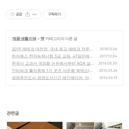
공감
구독하기
'
제품·생활 리뷰
>
책
' 카테고리의 다른 글
2019 재테크 대전망, 국내 최고 재테크 전문가
2018.12.06
들이 쓴 투자 해답 - 주식, 부동산, 보험, 세금
한자북스 한자능력시험 3급 교재, 47일만에
2017.12.04
의 모든 것
끝내는 정말이지 쉬운 한자 3급
(0)
한국사 교과서 국정화 논란에서부터 AOA 설
(0)
2016.05.30
현 역사 인식 부재 논란에 이르기까지 - 대한민
인터파크 활자중독 1기 굿즈 사은품 북박스(치
2016.05.26
국 국민이라면 역사를 제대로 알아야 :: 역사전
즈인더트랩) & 하루키 명문장 노트
경영추천도서 경영도서신간 레인메이커, 마케
(0)
2016.04.19
쟁
(2)
팅실무&홍보전략&광고기획 담당자라면 읽어
봐야 할 광고필독서
(2)
관련글