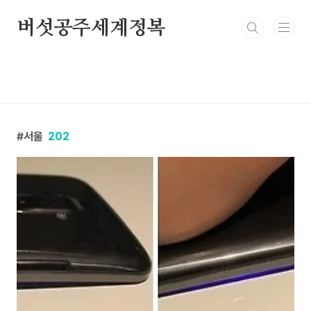
본문 바로가기
버섯공주세계정복
서울
202