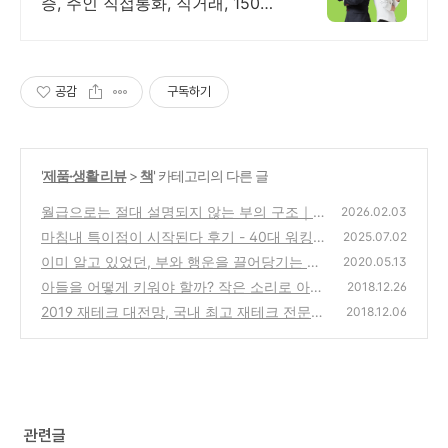
증, 주인 직접통화, 직거래, 150명
에이전트
공감
구독하기
'
제품·생활 리뷰
>
책
' 카테고리의 다른 글
월급으로는 절대 설명되지 않는 부의 구조｜직
2026.02.03
장인이 부자가 되기 어려운 이유
마침내 특이점이 시작된다 후기 - 40대 워킹맘
(1)
2025.07.02
부장이 본 AI와 미래의 세계
이미 알고 있었던, 부와 행운을 끌어당기는 힘
(0)
2020.05.13
- 더 해빙
아들을 어떻게 키워야 할까? 작은 소리로 아들
(1)
2018.12.26
을 위대하게 키우는 법
2019 재테크 대전망, 국내 최고 재테크 전문가
(0)
2018.12.06
들이 쓴 투자 해답 - 주식, 부동산, 보험, 세금
의 모든 것
(0)
관련글