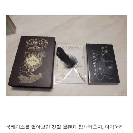
북케이스를 열어보면 깃털 볼펜과 접착메모지, 다이어리