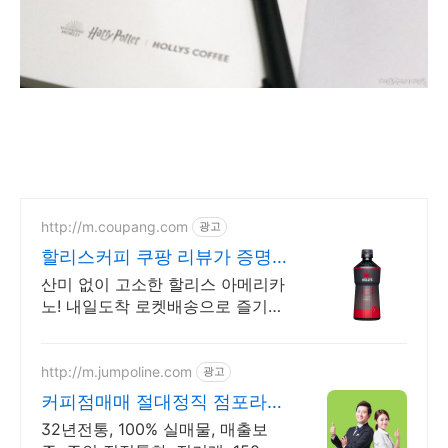
http://m.coupang.com
광고
할리스커피 쿠팡 리뷰가 증명
한 맛
산미 없이 고소한 할리스 아메리카
노! 내일도착 로켓배송으로 즐기세
요. 와우회원 무료배송과 30일 반
품! 할리스 커피를 쿠팡가로.
http://m.jumpoline.com
광고
커피점매매 절대정직 점포라인
빠른 직거래 & 안전중개거래
32년전통, 100% 실매물, 매출보