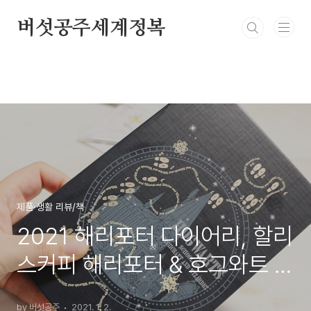
본문 바로가기
버섯공주세계정복
제품·생활 리뷰/책
2021 해리포터 다이어리, 할리
스커피 해리포터 & 호그와트 비
밀지도 다이어리 2종 리뷰
by 버섯공주
2021. 1. 2.