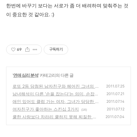
한번에 바꾸기 보다는 서로가 좀 더 배려하며 맞춰주는 것
이 중요한 것 같아요. :)
69
구독하기
'
연애 심리 분석
' 카테고리의 다른 글
로또 2등 당첨된 남자친구와 헤어진 그녀의 사
2011.07.25
연
남녀해석이 다른 '손을 잡는다'는 의미, 손잡기
(54)
2011.07.21
VS 어깨잡기
애인 있어도 클럽 가는 여자, 그녀가 당당한 이
(7)
2011.07.14
유
여자친구가 좋아하는 스킨십 3가지
(20)
2011.07.12
(16)
쿨한 사랑보다 차라리 쿨하지 못해 찌질한 사
2011.07.04
랑이 더 좋다
(19)