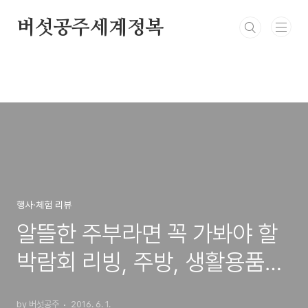
본문 바로가기
버섯공주세계정복
행사·체험 리뷰
알뜰한 주부라면 꼭 가봐야 할
박람회 리빙, 주방, 생활용품을
한 자리에 <메가쇼> [주방박람
by 버섯공주
2016. 6. 1.