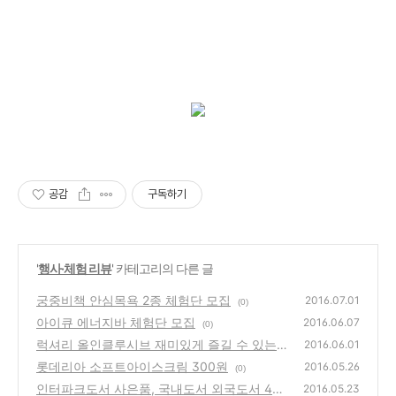
공감
구독하기
'
행사·체험 리뷰
' 카테고리의 다른 글
궁중비책 안심목욕 2종 체험단 모집
2016.07.01
(0)
아이큐 에너지바 체험단 모집
2016.06.07
(0)
럭셔리 올인클루시브 재미있게 즐길 수 있는
2016.06.01
방법?! 켄싱턴 제주 호텔 서포터즈 모집중 :: 여
롯데리아 소프트아이스크림 300원
2016.05.26
(0)
유로움이 넘치는 제주에서 여름휴가를 즐겨보
인터파크도서 사은품, 국내도서 외국도서 4만
2016.05.23