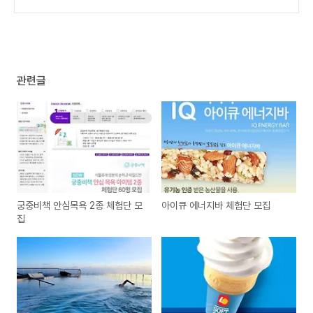
아요!
(1)
원 이상 구입시 피크닉 매트 증정
(0)
관련글
궁중비책 안심목욕 2종 체험단 모
아이큐 에너지바 체험단 모집
집