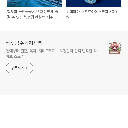
럭셔리 올인클루시브 재미있게 즐
롯데리아 소프트아이스크림 300
길 수 있는 방법?! 켄싱턴 제주 호
원
텔 서포터즈 모집중 :: 여유로움이
넘치는 제주에서 여름휴가를 즐겨
보아요!
버섯공주세계정복
연애부터 결혼, 육아, 재테크까지 - 워킹맘의 솔직 발칙한 라
이프 스토리
구독하기