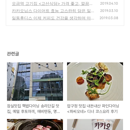
디너 코스요리 후기
오금역 고기집 <고선식당> 가격 좋고, 깔끔하
(8)
2019.04.10
고! 삼겹살 맛집
카카오닙스 다이어트 효능 고스란히 담은 일동
(0)
2019.03.10
후디스 카카오닙스차
일동후디스 이제 커피도 건강을 생각하며 마시
(0)
2019.03.08
자! 일동후디스 노블커피 / 노블커피믹스 / 노
블라떼 / 노블아메리카노 추천
(0)
관련글
잠실맛집 핵밥다이닝 송리단길 맛
압구정 맛집 내돈내산 파인다이닝
집, 메밀 후토마끼, 에비텐동, 명
<파씨오네> 디너 코스요리 후기
란크림우동