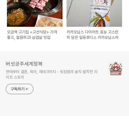
오금역 고기집 <고선식당> 가격
카카오닙스 다이어트 효능 고스란
좋고, 깔끔하고! 삼겹살 맛집
히 담은 일동후디스 카카오닙스차
버섯공주세계정복
연애부터 결혼, 육아, 재테크까지 - 워킹맘의 솔직 발칙한 라
이프 스토리
구독하기