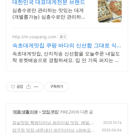
대한민국 대표대게전문 브랜드
심층수로만 관리하는 맛있는 대게
(개별룸가능) 심층수로만 관리하는
맛잇는대게(개별룸완비)
http://m.coupang.com
광고
속초대게맛집 쿠팡 바다의 신선함 그대로 식
탁에
속초대게맛집, 산지직송 신선함을 오늘주문 내일도
착 로켓배송으로 경험하세요. 입 안 가득 퍼지는 깊
은 맛! 새우게, 쿠팡에서 프리미엄 품질을 만나보세
요.
공감
구독하기
'
제품·생활 리뷰
>
맛집·쿠킹
' 카테고리의 다른 글
잠실맛집 핵밥다이닝 송리단길 맛집, 메밀 후
2023.10.14
토마끼, 에비텐동, 명란크림우동
압구정 맛집 내돈내산 파인다이닝 <파씨오네>
(1)
2023.06.04