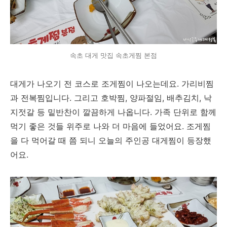
속초 대게 맛집 속초게찜 본점
대게가 나오기 전 코스로 조게찜이 나오는데요. 가리비찜
과 전복찜입니다. 그리고 호박찜, 양파절임, 배추김치, 낙
지젓갈 등 밑반찬이 깔끔하게 나옵니다. 가족 단위로 함께
먹기 좋은 것들 위주로 나와 더 마음에 들었어요. 조게찜
을 다 먹어갈 때 쯤 되니 오늘의 주인공 대게찜이 등장했
어요.