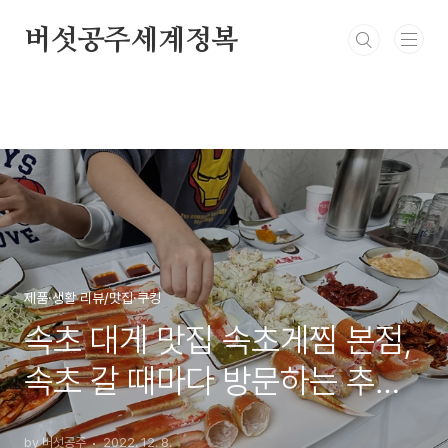
본문 바로가기
버섯공주세계정복
제품·생활 리뷰/맛집·쿠킹
속초 대게 맛집 속초게찜 본점,
속초 갈 때마다 방문하는 추천
맛집
by 버섯공주
2022. 12. 8.