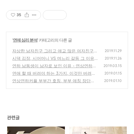
35
'
연애 심리 분석
' 카테고리의 다른 글
자상한 남자친구 그리고 애교 많은 여자친구,
2019.11.29
알고보니
시댁 김장, 시어머니 VS 며느리 갈등 그 이유
(0)
2019.11.26
는?
연하 남동생이 남자로 보인 이유 - 연상연하커
(0)
2019.03.15
플 연애에서 결혼까지
연애 할 때 버려야 하는 3가지, 이것만 버려도!
(0)
2019.01.15
연애성공!
연상연하커플 부부간 호칭, 부부 애칭 장단점
(1)
2019.01.10
(1)
관련글