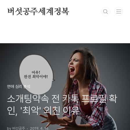
본문 바로가기
버섯공주세계정복
연애 심리 분석
소개팅약속 전 카톡 프로필 확
인, '최악' 외친 이유
by 버섯공주
2019. 4. 16.