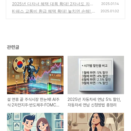
2026년 최신판 완벽 전략
2025년 다자녀 혜택 대폭 확대! 2자녀도 자동
(0)
2025.01.14
차 취득세 50% 감면 받는다 (총정리)
K-패스 교통비 환급 혜택 확대! 놓치면 손해! K-
(0)
2025.01.02
패스 카드 이용 꿀팁
(0)
관련글
설 연휴 끝 주식시장 한눈에! AI주
2025년 자동차세 연납 5% 할인,
식·2차전지주·반도체주·FOMC
자동차세 연납 신청방법 총정리
핵심 포인트 총정리