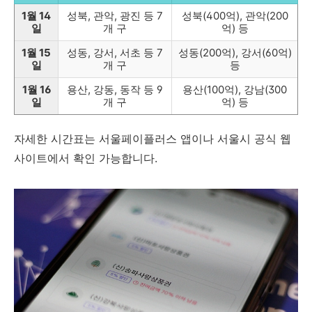
1월 14
성북, 관악, 광진 등 7
성북(400억), 관악(200
일
개 구
억) 등
1월 15
성동, 강서, 서초 등 7
성동(200억), 강서(60억)
일
개 구
등
1월 16
용산, 강동, 동작 등 9
용산(100억), 강남(300
일
개 구
억) 등
자세한 시간표는 서울페이플러스 앱이나 서울시 공식 웹
사이트에서 확인 가능합니다.