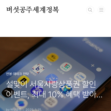
본문 바로가기
버섯공주세계정복
연봉·재테크 전략
설맞이 서울사랑상품권 할인
이벤트, 최대 10% 혜택 받아보
세요!
by 버섯공주
2025. 1. 15.