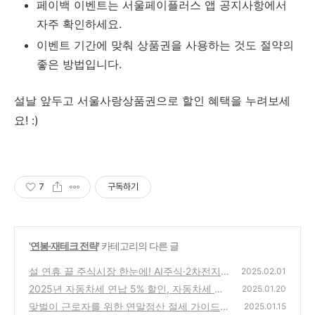
페이백 이벤트는 서울페이플러스 앱 공지사항에서
자주 확인하세요.
이벤트 기간에 맞춰 상품권을 사용하는 것도 절약의
좋은 방법입니다.
설날 앞두고 서울사랑상품권으로 할인 혜택을 누려보세
요! :)
7
구독하기
'
연봉·재테크 전략
' 카테고리의 다른 글
설 연휴 끝 주식시장 한눈에! AI주식·2차전지
2025.02.01
주·반도체주·FOMC 핵심 포인트 총정리
2025년 자동차세 연납 5% 할인, 자동차세 연
(1)
2025.01.20
납 신청방법 총정리
맞벌이 근로자를 위한 연말정산 절세 가이드:
(1)
2025.01.15