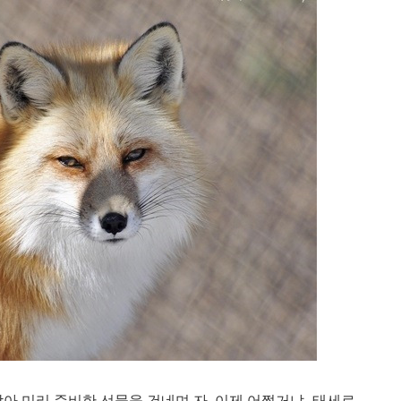
맞아 미리 준비한 선물을 건네며 자, 이제 어쩔거냐- 태세로