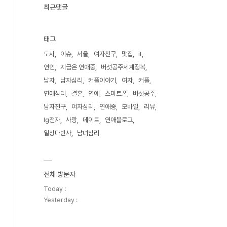
최근댓글
태그
도시
이슈
서울
여자친구
맛집
it
연인
지금은 연애중
버섯공주세계정복
남자
남자심리
커플이야기
여자
커플
연애심리
결혼
연애
스마트폰
버섯공주
남자친구
여자심리
연애중
모바일
리뷰
lg전자
사랑
데이트
연애블로그
일상다반사
남녀심리
전체 방문자
Today :
Yesterday :