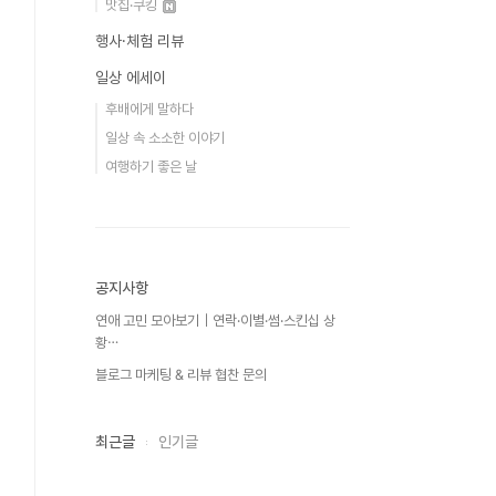
맛집·쿠킹
행사·체험 리뷰
일상 에세이
후배에게 말하다
일상 속 소소한 이야기
여행하기 좋은 날
공지사항
연애 고민 모아보기｜연락·이별·썸·스킨십 상
황⋯
블로그 마케팅 & 리뷰 협찬 문의
최근글
인기글