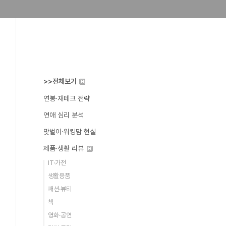
>>전체보기
연봉·재테크 전략
연애 심리 분석
맞벌이·워킹맘 현실
제품·생활 리뷰
IT·가전
생활용품
패션·뷰티
책
영화·공연