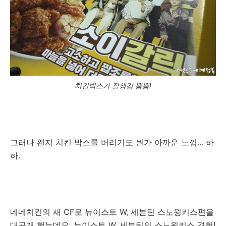
치킨박스가 잘생김 뿜뿜!
그러나 왠지 치킨 박스를 버리기도 뭔가 아까운 느낌... 하
하.
네네치킨의 새 CF로 뉴이스트 W, 세븐틴 스노윙키스편을
대공개 했는데요. 뉴이스트 W, 세븐틴의 스노윙키스 경험!