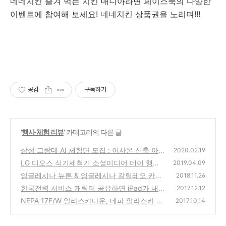
네네치킨 즐겨 먹는 치킨 매니아라면 페이스북의 다양한
이벤트에 참여해 보세요! 네네치킨 상품권을 노리며!!!
공감
구독하기
'
행사·체험 리뷰
' 카테고리의 다른 글
삼성 그랑데 AI 체험단 모집 : 이사온 신축 아
2020.02.19
파트, 우리집 세탁실에 두고파!
LG 디오스 식기세척기 소셜미디어 데이 행사
(0)
2019.04.09
참가 : 손설거지 VS 식기세척기, 그 승자는? 식
잉글레시나 뉴튼 & 잉글레시나 갈릴레오 카시
2018.11.26
기세척기 추천
트 체험단 모집
(0)
한국전력 서비스 캐릭터 공유하면 iPad가 내
(0)
2017.12.12
손에! @한국전력 서비스캐릭터 홍보 이벤트
NEPA 17F/W 알라스카다운, 네파 알라스카 다
2017.10.14
운 이벤트 참여해 보세요!
(0)
(1)