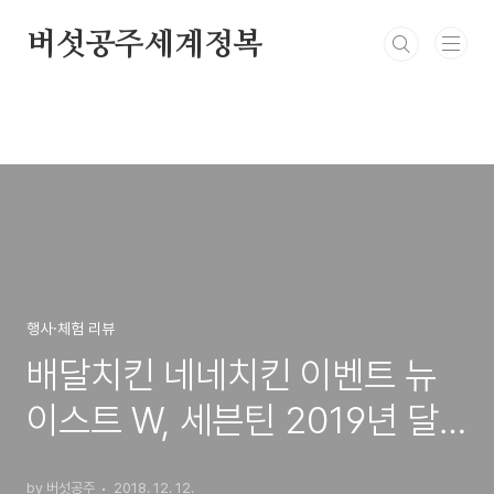
본문 바로가기
버섯공주세계정복
행사·체험 리뷰
배달치킨 네네치킨 이벤트 뉴
이스트 W, 세븐틴 2019년 달
력 받아가세요 + 네네치킨 TV
by 버섯공주
2018. 12. 12.