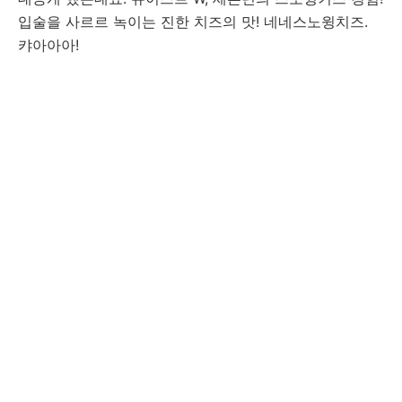
입술을 사르르 녹이는 진한 치즈의 맛! 네네스노윙치즈.
캬아아아!