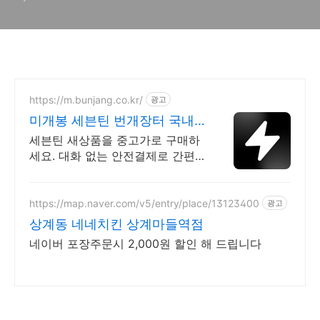
CF 공유 이벤트
https://m.bunjang.co.kr/
광고
미개봉 세븐틴 번개장터 국내
최대 브랜드 중고거래
세븐틴 새상품을 중고가로 구매하
세요. 대화 없는 안전결제로 간편
하게! 전국 각지에서 올라오는 전
국구 최다 상품 매일 10만 개 이상
의 신규 상품 업로드
https://map.naver.com/v5/entry/place/13123400
광고
상계동 네네치킨 상계마들역점
네이버 포장주문시 2,000원 할인 해 드립니다