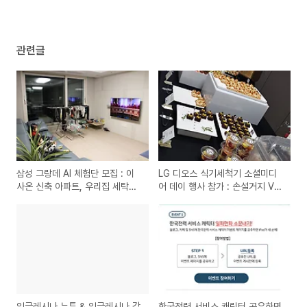
관련글
삼성 그랑데 AI 체험단 모집 : 이
LG 디오스 식기세척기 소셜미디
사온 신축 아파트, 우리집 세탁실
어 데이 행사 참가 : 손설거지 VS
에 두고파!
식기세척기, 그 승자는? 식기세척
기 추천
잉글레시나 뉴튼 & 잉글레시나 갈
한국전력 서비스 캐릭터 공유하면