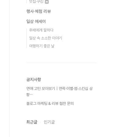
맛집·쿠킹
행사·체험 리뷰
일상 에세이
후배에게 말하다
일상 속 소소한 이야기
여행하기 좋은 날
공지사항
연애 고민 모아보기｜연락·이별·썸·스킨십 상
황⋯
블로그 마케팅 & 리뷰 협찬 문의
최근글
인기글