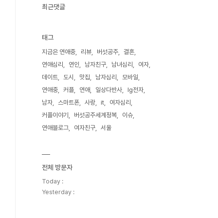
최근댓글
태그
지금은 연애중
리뷰
버섯공주
결혼
연애심리
연인
남자친구
남녀심리
여자
데이트
도시
맛집
남자심리
모바일
연애중
커플
연애
일상다반사
lg전자
남자
스마트폰
사랑
it
여자심리
커플이야기
버섯공주세계정복
이슈
연애블로그
여자친구
서울
전체 방문자
Today :
Yesterday :