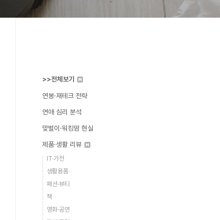
>>전체보기
연봉·재테크 전략
연애 심리 분석
맞벌이·워킹맘 현실
제품·생활 리뷰
IT·가전
생활용품
패션·뷰티
책
영화·공연