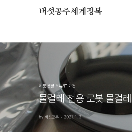
본문 바로가기
버섯공주세계정복
제품·생활 리뷰/IT·가전
물걸레 전용 로봇 물걸레 
by 버섯공주
2021. 1. 3.