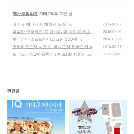
'
행사·체험 리뷰
' 카테고리의 다른 글
아이큐 에너지바 체험단 모집
2016.06.07
(0)
알뜰한 주부라면 꼭 가봐야 할 박람회 리빙, 주
2016.06.01
방, 생활용품을 한 자리에 <메가쇼> [주방박람
롯데리아 소프트아이스크림 300원
2016.05.26
(0)
회/리빙박람회]
(0)
인터파크도서 사은품, 국내도서 외국도서 4만
2016.05.23
원 이상 구입시 피크닉 매트 증정
토니모리 NEW 립톤겟잇틴트HD 체험단 모집
(0)
2016.05.10
(1)
관련글