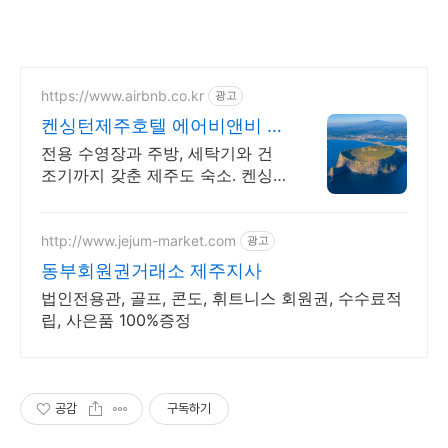
https://www.airbnb.co.kr
광고
켄싱턴제주호텔 에어비앤비 프
라이빗한 감성 숙소
전용 수영장과 주방, 세탁기와 건
조기까지 갖춘 제주도 숙소. 켄싱
턴제주호텔. 혼자 여행, 신나는 파
티, 가족과의 편안한 휴식까지, 에
어비앤비에서 만나보세요.
http://www.jejum-market.com
광고
동부회원권거래소 제주지사
법인전용관, 골프, 콘도, 휘트니스 회원권, 수수료적
립, 사은품 100%증정
공감
구독하기