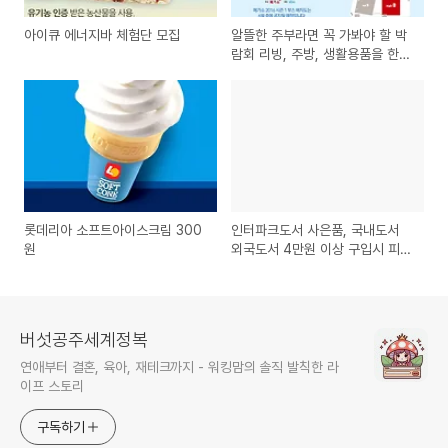
아이큐 에너지바 체험단 모집
알뜰한 주부라면 꼭 가봐야 할 박
람회 리빙, 주방, 생활용품을 한
자리에 <메가쇼> [주방박람회/리
빙박람회]
롯데리아 소프트아이스크림 300
인터파크도서 사은품, 국내도서
원
외국도서 4만원 이상 구입시 피크
닉 매트 증정
버섯공주세계정복
연애부터 결혼, 육아, 재테크까지 - 워킹맘의 솔직 발칙한 라
이프 스토리
구독하기