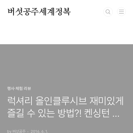
본문 바로가기
버섯공주세계정복
행사·체험 리뷰
럭셔리 올인클루시브 재미있게
즐길 수 있는 방법?! 켄싱턴 제
주 호텔 서포터즈 모집중 :: 여
by 버섯공주
2016. 6. 1.