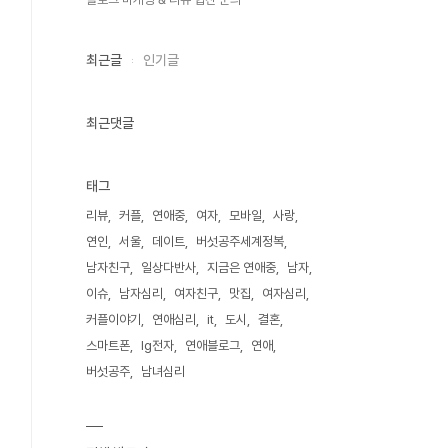
최근글
인기글
최근댓글
태그
리뷰
커플
연애중
여자
모바일
사랑
연인
서울
데이트
버섯공주세계정복
남자친구
일상다반사
지금은 연애중
남자
이슈
남자심리
여자친구
맛집
여자심리
커플이야기
연애심리
it
도시
결혼
스마트폰
lg전자
연애블로그
연애
버섯공주
남녀심리