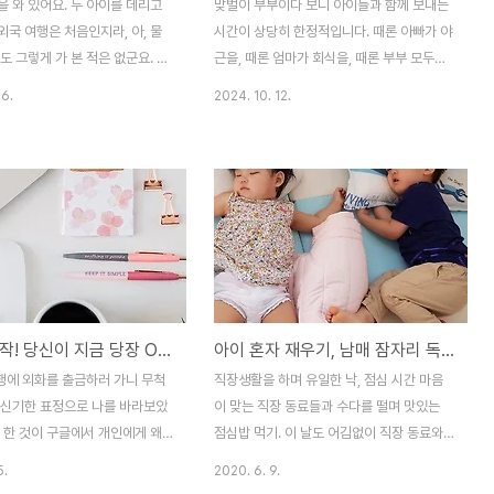
 와 있어요. 두 아이를 데리고
맞벌이 부부이다 보니 아이들과 함께 보내는
 외국 여행은 처음인지라, 아, 물
시간이 상당히 한정적입니다. 때론 아빠가 야
도 그렇게 가 본 적은 없군요. 그
근을, 때론 엄마가 회식을, 때론 부부 모두가
 바로 조금 전까지만 해도 여행을
야근과 회식으로 바빠 근근이 시댁 찬스를 쓰
26.
2024. 10. 12.
내일 한국으로 돌아갈 생각에 들
며, 시댁 어르신과 아이들에게 미안함과 감사
. 다낭에 4박 정도하고 나니 한
함을 늘 안고 있습니다. 그래서 올해 10월처
지더군요. 그런데 조금 전 다낭
럼 공휴일이 끼어 있는 주간은 무척 귀하고
되었다는 소식을 접하고 살짝 멘
귀합니다. 함께 영화를 보러 가기도 하고, 맛
다. 이런 경우는 처음이다 보니
집을 찾아 아이들과 가보기도 하고요.2024
 태풍 짜미 영향권 공항 폐쇄 인
년 10월의 한글날을 끝으로 이제 크리스마스
를 통해 아시아나 항공으로 예매
전까진 휴일이 없다고 하더군요. 덜덜덜.당일
 직접 아시아나 항공으로 결제를
치기 바다여행 속초 정암해변 추천"바다 갈
았을 것을. 하는 아쉬움이 생기기
까?"토요일 뒤늦은 오후, 뒤늦은 점심을 챙겨
어쩌다 시작! 당신이 지금 당장 OOO 을 해야 하는 이유
아이 혼자 재우기, 남매 잠자리 독립 비결
(다음엔 항공사로 직접 예매해야
먹고 문득 바다가 보고 싶어 속초 바다를 보
미 주말이기도 하고 고객센터는 연
고 오기로 했어요. 신랑도 군말 없이 제 말에
은행에 외화를 출금하러 가니 무척
직장생활을 하며 유일한 낙, 점심 시간 마음
습니다. 당황스럽군요. 하하하;
동조해 바다로 갈 수 있는 이유는, 운전자가
 신기한 표정으로 나를 바라보았
이 맞는 직장 동료들과 수다를 떨며 맛있는
로..
저이기 때..
 한 것이 구글에서 개인에게 왜
점심밥 먹기. 이 날도 어김없이 직장 동료와
해 주는걸까? 이 부분에서 은행
이런 저런 이야기를 나누다 아이들의 잠자리
5.
2020. 6. 9.
던 것이다. 이제는 구글 애드센스
에 대한 이야기가 나왔다. 다섯살인 첫째 아