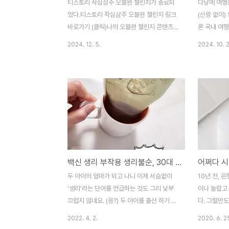
티스토리 작심삼주 오블완 챌린지가 종료되
다낭에 여행을
었다.티스토리 작심삼주 오블완 챌린지 링크
(신랑 없이)
바로가기 (클릭)나의 오블완 챌린지 콘텐츠는
론 국내 여행
단 3일, 단 3건만 작성하고 끝나버렸다. 20
래서일까요.
2024. 12. 5.
2024. 10. 
년 가까이 블로그 콘텐츠를 쌓아가며, 작년에
마무리하고 
이어 올해까지... 이토록 블로그 콘텐츠 작성
떠 있었는데요
하기가 어려운 때가 있었나 싶을 정도로 시간
국이 그리워
에 쫓기고 있다. 나의 20대 때에는 직장생활
공항이 폐쇄
을 하면서도 집으로 돌아오면 곧장 컴퓨터 앞
붕 상태입니
에 앉아 구상해 두었던 콘텐츠를 순식간에 써
말이죠. 다낭
내려갔는데, 그 때의 나와 지금의 나는 무슨
터파크 투어
차이가 있는걸까. 똑같이 직장생활을 하고 있
를 했는데,
고 퇴근 후, 집에 돌아오는 건 같은데 말이
했더라면 좋
백신 생리 부작용 생리불순, 30대 조기폐경 걱정에서 드디어 해방!
다. 사원이라는 직급과 부장이라는 직급의 차
도 합니다. 
이? 이직으로 인한 회사별 업무 강도 차이?
겠어요) 이
두 아이의 엄마가 되고 나니 이제 서슴없이
10년 전, 
아니면, 그 때는 상대적으로 시간 컨트롤이
락이 닿지 않
'생리'라는 단어를 언급하는 것도 그리 낯부
이나 놀랍고
수월했던 싱글 ..
무사히 한국으
끄럽지 않네요. (응?) 두 아이를 출산 하기 전
다. 그럴만도
이나 후나 매월 맞이하던 마법의 날, 생리는
외화를 송금
2022. 4. 2.
2020. 6. 2
주기적으로 찾아왔습니다. 첫 생리를 했을 때
원은 궁금했