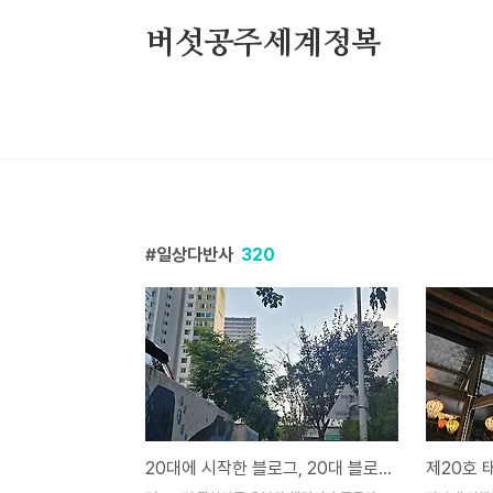
본문 바로가기
버섯공주세계정복
일상다반사
320
20대에 시작한 블로그, 20대 블로거가 40대 블로거가 되고 나니