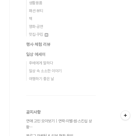
생활용품
패션·뷰티
책
영화·공연
맛집·쿠킹
행사·체험 리뷰
일상 에세이
후배에게 말하다
일상 속 소소한 이야기
여행하기 좋은 날
공지사항
연애 고민 모아보기｜연락·이별·썸·스킨십 상
황⋯
블로그 마케팅 & 리뷰 협찬 문의