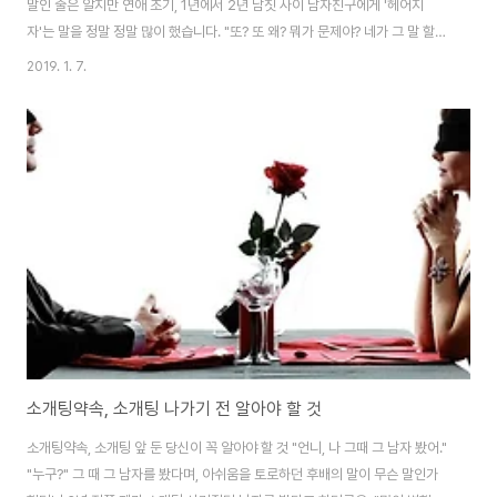
말인 줄은 알지만 연애 초기, 1년에서 2년 남짓 사이 남자친구에게 '헤어지
자'는 말을 정말 정말 많이 했습니다. "또? 또 왜? 뭐가 문제야? 네가 그 말 할
때마다 나 속 쓰려. 그런 말 쉽게 하는 거 아니야." 연애 초기엔 남자친구도 저에
2019. 1. 7.
대해 잘 몰랐고, 저 또한 남자친구에 대해 잘 몰랐기 때문에 툭하면 싸우고 툭하
면 헤어질 것만 같은 위태로운 시간이 잦았던 것 같습니다. 습관적으로 내뱉던
'헤어지자'는 말에 번번히 '또?'를 외치던 남자친구. 귀찮다는 듯, 분명 또 헤어
지자고 말하고선 금방 화해할 텐데 왜 굳이 '헤어지자'는 말을 하냐는 식의
'또?'… 그런 남자친구의 반응이 괘씸했었는지도 모릅니다. '이번엔 진짜거든..
소개팅약속, 소개팅 나가기 전 알아야 할 것
소개팅약속, 소개팅 앞 둔 당신이 꼭 알아야 할 것 "언니, 나 그때 그 남자 봤어."
"누구?" 그 때 그 남자를 봤다며, 아쉬움을 토로하던 후배의 말이 무슨 말인가