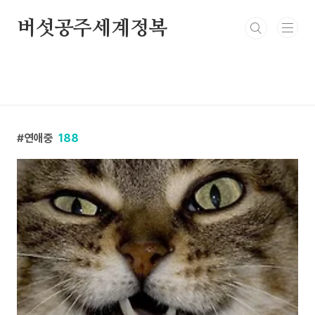
본문 바로가기
버섯공주세계정복
연애중
188