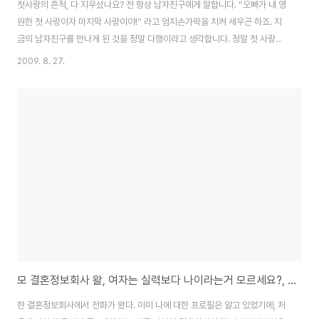
첫사랑의 흔적, 다 지우셨나요? 전 항상 남자친구에게 말합니다. “오빠가 내 영
원한 첫 사랑이자 마지막 사랑이야!” 라고 엄지손가락을 치켜 세우곤 하죠. 지
금의 남자친구를 만나게 된 것을 정말 다행이라고 생각합니다. 정말 첫 사랑이
냐구요? 쉿-!!! 한 때, 연애라면 자신 있어 하던 한 친구의 첫사랑 에피소드가 너
2009. 8. 27.
무나도 생생하게 기억에 남습니다. “남자친구가 헤어지자고 했어. 나한테!”
“정말? 왜? 이유가 뭐야?” “같은 연구실에 있는 누나가 자꾸 대쉬한대!” “그래
서?” “내가 헤어지자고 했어.” “응???” 이건 무슨 시추에이션? 남자가 헤어지
자고 한 게 아니잖아- 당시 친구의 말을 듣고 연애에 서툴렀던 저는 이해를 하
지 못했습니다. 단순히 다른 누군가가 자꾸 대쉬한다는 말을 들었다는 이유로
헤어지..
모 결혼정보회사 왈, 여자는 실력보다 나이라는거 모르세요?, 어이없는 통화
한 결혼정보회사에서 전화가 왔다. 이미 나에 대한 프로필은 알고 있었기에, 처