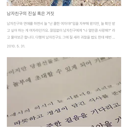
남자친구의 진실 혹은 거짓
남자친구와 연애를 하면서 늘 "난 쿨한 여자야!"임을 자부해 왔지만, 늘 확인 받
고 싶어 하는 게 여자라던가요. 끊임없이 남자친구에게 "나 얼만큼 사랑해?" 라
고 물어보곤 합니다. 다행히 남자친구도 그에 질 새라 귀찮을 법도 한데 매번 멋
진 멘트를 날려 주곤 합니다. 뭐 뻔히 알만큼 아는 대답이지만 그런 말을 들을
2010. 5. 31.
때마다 심장이 쿵쾅거리죠. "네가 날 사랑하는 것보다 더 많이 많이 많이 사랑
해. 넌 나 얼마나 사랑해?" "나도 오빠만큼 사랑해." "응? 역시, 넌 나만큼만 사
랑하는구나? 더 사랑하진 않아?" "응" "헐-" 얼마 전, 시리우스폰과 관련하여
포스팅을 하며 스카이 시리우스에서 곧 내놓을 '거짓말탐지기' 어플리케이션에
대한 기대감을 이야기 했었는데요. '남자친구에게 제일 먼저…' 라는 추가의 ..