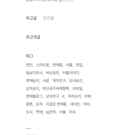
최근글
인기글
최근댓글
태그
연인
스마트폰
연애중
커플
맛집
일상다반사
버섯공주
커플이야기
연애심리
사랑
여자친구
남녀심리
남자심리
버섯공주세계정복
모바일
연애블로그
남자친구
it
여자심리
리뷰
결혼
남자
지금은 연애중
데이트
여자
도시
연애
lg전자
서울
이슈