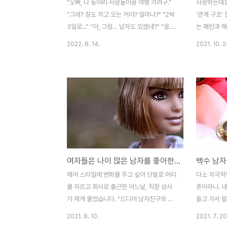
"오빠, 나 동아리 사람들이랑 여행 가려구."
사랑하는데도
"그래? 잠도 자고 오는 거야? 얼마나?" "2박
‘관계 구조’
3일로..." "아, 그럼… 남자도 있겠네?" "응.
는 패턴과 
그렇지." "응. 그래. 다녀와." 함께 동아리 활
외칩니다. "
2022. 8. 14.
2021. 10. 2
동을 했던 선후배, 친구들과 여행을 다녀오겠
로움을 느끼는
다는 여자친구의 물음에 흔쾌히 'OK'라고 대
음에도 외로
답한 그. 흔쾌히 승낙한 남자친구의 대답만큼
니다. '흥! 
그의 여자친구도 즐거운 마음으로 여행을 다
작 당사자는
녀오는 듯 하더니 분위기가 영 심상치 않습니
합니다. 저
다. "이해가 안돼. 다녀와도 되냐고 묻고선,
느낀 적이 있
다녀오라고 했더니 뭐가 문제인 거야?" "음,
태어나서 평
너 속마음은 뭐야? 정말 단번에 'OK'할 정도
로움을 느끼
로 아무렇지 않은 거야?" "여친이 여행 가고
라고 외로움
여자들은 나이 많은 남자를 좋아한다 - 당신은 김용건이 아닙니다
싶다고 하니까, 간다고 하니까 보낸 거지. 별
초기와 다른 
거 있어?" "한번에? 흔쾌히? OK? 정말 그럴
"어디야?""아
헤어 스타일에 변화를 주고 싶어 단발로 머리
다소 자극적
수 있는 거야?..
늘은 뭐할까?"
를 자르고 회사로 출근한 어느날, 직장 상사
혼이라니. 
가 제게 물었습니다. "드디어 남자친구와 헤
들고 가서 
어진겨?" 농담으로 하신 말씀이었지만, 꽤나
요? 다른 사
2021. 8. 10.
2021. 7. 20
충격적인 말이었습니다. '아니. 지금 시대가
기 입니다. 