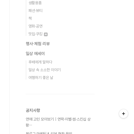
생활용품
패션·뷰티
책
영화·공연
맛집·쿠킹
행사·체험 리뷰
일상 에세이
후배에게 말하다
일상 속 소소한 이야기
여행하기 좋은 날
공지사항
연애 고민 모아보기｜연락·이별·썸·스킨십 상
황⋯
블로그 마케팅 & 리뷰 협찬 문의