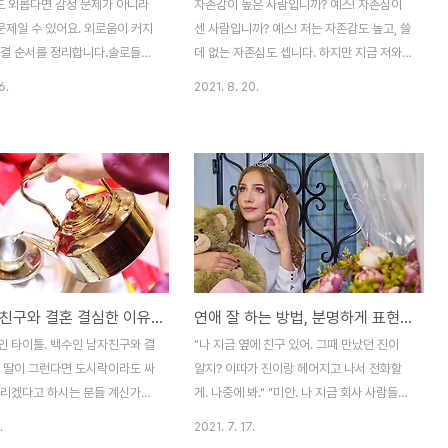
 외롭다면 감정 문제가 아니라
자존감이 높은 사람입니까? 예스! 자존심이
 문제일 수 있어요. 외로움이 커지
센 사람입니까? 예스! 저는 자존감도 높고, 쓸
해결 순서를 정리합니다.솔로들은
데 없는 자존심도 셉니다. 하지만 지금 저와
나 외로워!" 하지만, 솔로들만 외
결혼을 하고 결혼생활을 함께 하는 신랑은 연
6.
2021. 8. 20.
 건 아닙니다. 정작 애인이 있
애할 때부터 본인은 자존심은 센 편이지만,
움에 몸부림치는 경우를 보곤 합
자존감은 낮다는 이야기를 많이 했었습니다.
배부른 소리!' 라고 할 지 모르나 정
제가 자존감이 높은 이유는 태어났을 때부터
 심각하게 자신의 외로움을 고백
그렇다기 보다는 환경적 요인이 큽니다. 어쩔
 또한 연애를 하면서도 외로움을
수 없는 외부 환경에 놓이다 보니 그 환경에
기에 그 마음을 잘 이해합니다.
버티기 위해서는 좀 더 제 자신을 아끼고 사
생 함께 한 가족과 지내면서도 외
랑해야겠다는 생각에 고의로 노력하고 또 노
는 경우가 있는데, 하물며 연인이
력한 것 같습니다. 신랑은 분명, 자존감이 높
에서 예외일 수는 없겠죠. 연애
아도 될 만큼 제가 보기엔 꽤나 멋진 남자 입
백수 남자친구와 결혼 결심한 이유, 연인 사이 결혼 확신 판단 방법
연애 잘 하는 방법, 분명하게 표현할수록 연애는 똑똑해진다
애인, 이 모든 외로움은 애인탓?
니다. 제겐 부족한 여러 면을 갖추고 있어 충
, 나 지금 바빠. 끊어." "우리 오
분히 자존감이 높아도 될 것 같거든요. 제게
인 타이틀. 백수인 남자친구와 결
"나 지금 옆에 친구 있어. 그때 만났던 진이
"뭐 할 게 있어? ..
없는 명석한 머리와 유려한 말발, 외모나 내
내 딸이 그런다면 도시락이라도 싸
알지? 이따가 진이랑 헤어지고 나서 전화할
면도 준수하..
말리겠다고 하시는 분들 계신가
게. 나중에 봐." "미안. 나 지금 회사 사람들이
람의 이야기도 아닌, 바로 제 이야
랑 점심 먹고 있어. 나중에 전화할게." "오늘
.
2021. 7. 17.
신랑과 제가 결혼할 당시, 저는 직
갑자기 회식이래. 회식 끝나고 다시 전화할