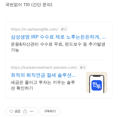
국번없이 110 (간단 문의)
https://m.samsunglife.com/
광고
삼성생명 IRP 수수료 제로 노후는든든하게, 실
속은제대로
운용&자산관리 수수료 무료, 펀드보수 등 추가발생
가능
https://koreainvestment-pension.com/
광고
최적의 퇴직연금 절세 솔루션
쉽고 빠른 계좌 개설
세금은 줄이고 투자는 키우는 솔루
션 확인하기
공감
구독하기