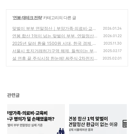
'
연봉·재테크 전략
' 카테고리의 다른 글
맞벌이 부부 연말정산｜부양가족·의료비·교육
2026.01.24
비, 누구 명의가 덜 손해였을까?
연봉 합산 1억이 넘는 맞벌이 부부, 연말정산
(0)
2026.01.22
환급 못 받은 이유(직접 해봄)
2025년 달러 환율 1500원 시대, 한국 경제 G
(1)
2025.11.30
DP 착시현상 완벽 분석
서울시 토지거래허가구역 해제, 들썩이는 부동
(1)
2025.02.17
산 시장 - 전세가 매매가 어떻게 될까?
설 연휴 끝 주식시장 한눈에! AI주식·2차전지
(0)
2025.02.01
주·반도체주·FOMC 핵심 포인트 총정리
(1)
관련글