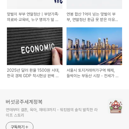
맞벌이 부부 연말정산｜부양가족·
연봉 합산 1억이 넘는 맞벌이 부
의료비·교육비, 누구 명의가 덜 손
부, 연말정산 환급 못 받은 이유
해였을까?
(직접 해봄)
2025년 달러 환율 1500원 시대,
서울시 토지거래허가구역 해제,
한국 경제 GDP 착시현상 완벽 분
들썩이는 부동산 시장 - 전세가 매
석
매가 어떻게 될까?
버섯공주세계정복
연애부터 결혼, 육아, 재테크까지 - 워킹맘의 솔직 발칙한 라
이프 스토리
구독하기