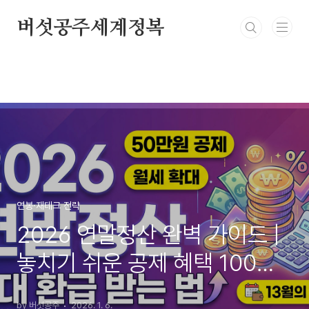
본문 바로가기
버섯공주세계정복
연봉·재테크 전략
2026 연말정산 완벽 가이드 |
놓치기 쉬운 공제 혜택 100%
활용법 (월세·자녀·결혼 세액공
by 버섯공주
2026. 1. 6.