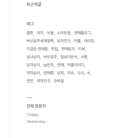
최근댓글
태그
결혼
여자
서울
스마트폰
연애블로그
버섯공주세계정복
남자친구
커플
데이트
지금은 연애중
맛집
연애심리
리뷰
남녀심리
버섯공주
일상다반사
사랑
남자심리
lg전자
연애
커플이야기
여자심리
연애중
남자
이슈
도시
it
연인
여자친구
모바일
전체 방문자
Today :
Yesterday :