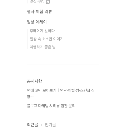
맛집·쿠킹
행사·체험 리뷰
일상 에세이
후배에게 말하다
일상 속 소소한 이야기
여행하기 좋은 날
공지사항
연애 고민 모아보기｜연락·이별·썸·스킨십 상
황⋯
블로그 마케팅 & 리뷰 협찬 문의
최근글
인기글