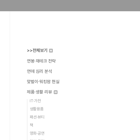
>>전체보기
연봉·재테크 전략
연애 심리 분석
맞벌이·워킹맘 현실
제품·생활 리뷰
IT·가전
생활용품
패션·뷰티
책
영화·공연