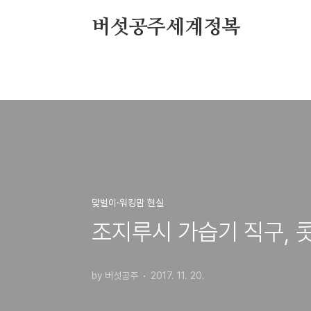
본문 바로가기
버섯공주세계정복
맞벌이·워킹맘 현실
조지루시 가습기 직구, 
by 버섯공주
2017. 11. 20.