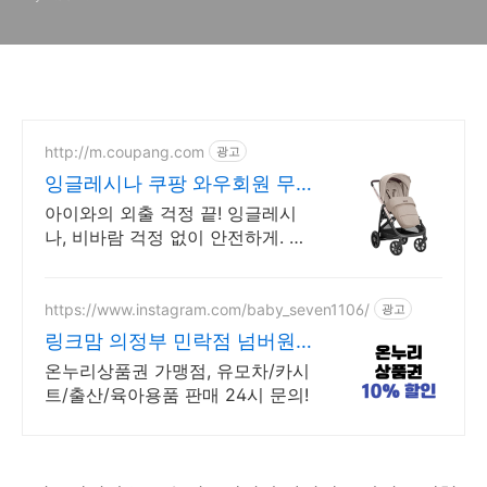
http://m.coupang.com
광고
잉글레시나 쿠팡 와우회원 무
제한 무료배송
아이와의 외출 걱정 끝! 잉글레시
나, 비바람 걱정 없이 안전하게. 편
리한 투웨이 지퍼, 넓은 시야 확보!
유모차커버 와우회원 무료반품.
https://www.instagram.com/baby_seven1106/
광고
링크맘 의정부 민락점 넘버원
유아용품판매매장
온누리상품권 가맹점, 유모차/카시
트/출산/육아용품 판매 24시 문의!