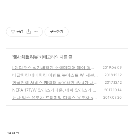
공감
구독하기
'
행사·체험 리뷰
' 카테고리의 다른 글
LG 디오스 식기세척기 소셜미디어 데이 행사
2019.04.09
참가 : 손설거지 VS 식기세척기, 그 승자는? 식
배달치킨 네네치킨 이벤트 뉴이스트 W, 세븐
2018.12.12
기세척기 추천
틴 2019년 달력 받아가세요 + 네네치킨 TV C
(0)
한국전력 서비스 캐릭터 공유하면 iPad가 내
2017.12.12
F 공유 이벤트
손에! @한국전력 서비스캐릭터 홍보 이벤트
(0)
NEPA 17F/W 알라스카다운, 네파 알라스카 다
2017.10.14
운 이벤트 참여해 보세요!
(0)
뉴나 믹스 유모차 프리미엄 디럭스 유모차 <뉴
(1)
2017.09.20
나 믹스> 체험단 모집
(0)