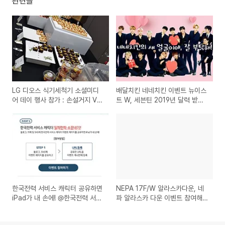
관련글
LG 디오스 식기세척기 소셜미디
배달치킨 네네치킨 이벤트 뉴이스
어 데이 행사 참가 : 손설거지 VS
트 W, 세븐틴 2019년 달력 받아
식기세척기, 그 승자는? 식기세척
가세요 + 네네치킨 TV CF 공유
기 추천
이벤트
한국전력 서비스 캐릭터 공유하면
NEPA 17F/W 알라스카다운, 네
iPad가 내 손에! @한국전력 서비
파 알라스카 다운 이벤트 참여해
스캐릭터 홍보 이벤트
보세요!