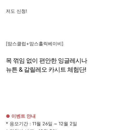
저도 신청!
[맘스클럽+맘스홀릭베이비]
목 꺾임 없이 편안한 잉글레시나
뉴튼 & 갈릴레오 카시트 체험단!
● 이벤트 안내
* 응모기간 : 11월 26일 ~ 12월 2일