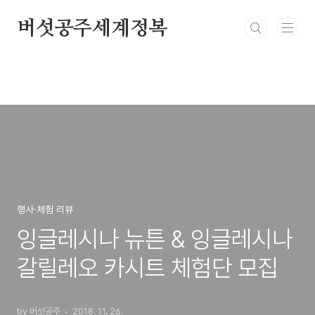
본문 바로가기
버섯공주세계정복
행사·체험 리뷰
잉글레시나 뉴튼 & 잉글레시나
갈릴레오 카시트 체험단 모집
by 버섯공주
2018. 11. 26.