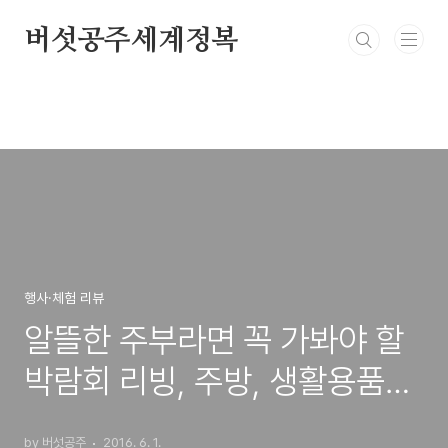
본문 바로가기
버섯공주세계정복
행사·체험 리뷰
알뜰한 주부라면 꼭 가봐야 할
박람회 리빙, 주방, 생활용품을
한 자리에 <메가쇼> [주방박람
by 버섯공주
2016. 6. 1.