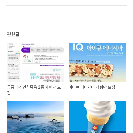
아요!
(1)
원 이상 구입시 피크닉 매트 증정
(0)
관련글
궁중비책 안심목욕 2종 체험단 모
아이큐 에너지바 체험단 모집
집