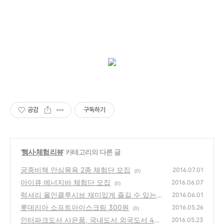
공감
구독하기
'
행사·체험 리뷰
' 카테고리의 다른 글
궁중비책 안심목욕 2종 체험단 모집
2016.07.01
(0)
아이큐 에너지바 체험단 모집
2016.06.07
(0)
럭셔리 올인클루시브 재미있게 즐길 수 있는
2016.06.01
방법?! 켄싱턴 제주 호텔 서포터즈 모집중 :: 여
롯데리아 소프트아이스크림 300원
2016.05.26
(0)
유로움이 넘치는 제주에서 여름휴가를 즐겨보
인터파크도서 사은품, 국내도서 외국도서 4만
2016.05.23