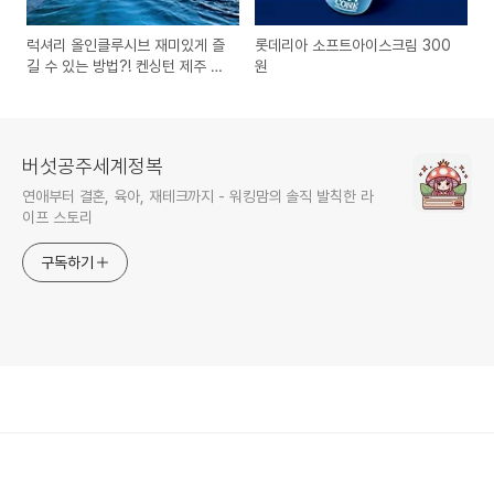
럭셔리 올인클루시브 재미있게 즐
롯데리아 소프트아이스크림 300
길 수 있는 방법?! 켄싱턴 제주 호
원
텔 서포터즈 모집중 :: 여유로움이
넘치는 제주에서 여름휴가를 즐겨
보아요!
버섯공주세계정복
연애부터 결혼, 육아, 재테크까지 - 워킹맘의 솔직 발칙한 라
이프 스토리
구독하기