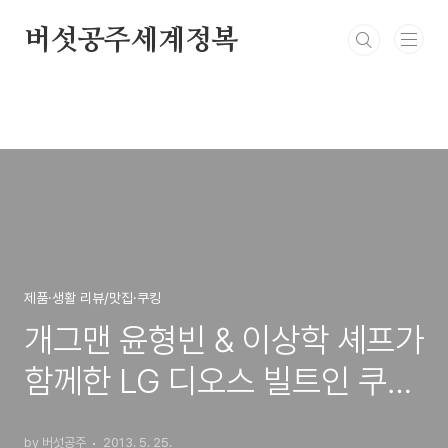
본문 바로가기
버섯공주세계정복
제품·생활 리뷰/맛집·쿠킹
개그맨 윤형빈 & 이상학 셰프가
함께한 LG 디오스 빌트인 쿠킹
클래스 @LG베스트샵 강남본
by 버섯공주
2013. 5. 25.