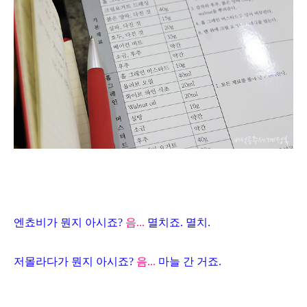
엔쵸비가 뭔지 아시죠?
음...
멸치죠. 멸치.
저몰라다가 뭔지 아시죠?
음...
마늘 간 거죠.