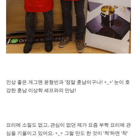
인상 좋은 개그맨 윤형빈과 '정말 훈남이구나! +_+'
눈이 호
강한 훈남 이상학 셰프와의 만남!
요리에 소질도 없고, 관심이 없던 제가 요즘 부쩍 요리에 관
심을 기울이고 있어요. +_+ 그럴 만도 한 것이 '척'하면 '착'