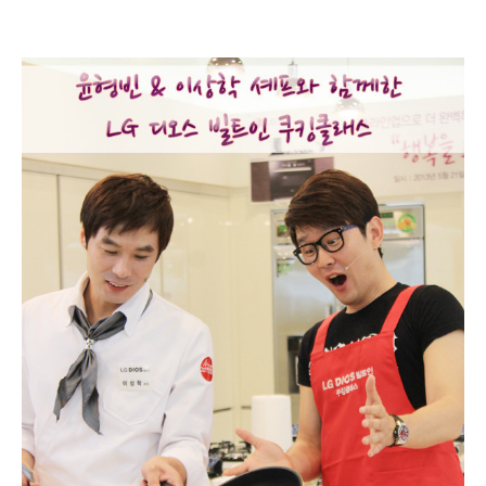
윤형빈 & 이상학 셰프와 함께한 LG 디오스 빌트인 쿠킹클
래스 @LG베스트샵 강남본점